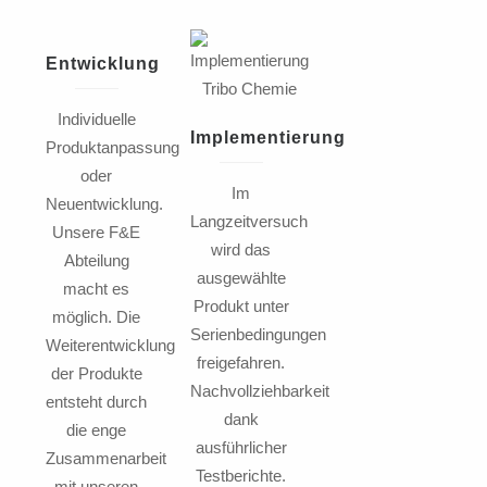
Entwicklung
Individuelle
Implementierung
Produktanpassung
oder
Im
Neuentwicklung.
Langzeitversuch
Unsere F&E
wird das
Abteilung
ausgewählte
macht es
Produkt unter
möglich. Die
Serienbedingungen
Weiterentwicklung
freigefahren.
der Produkte
Nachvollziehbarkeit
entsteht durch
dank
die enge
ausführlicher
Zusammenarbeit
Testberichte.
mit unseren